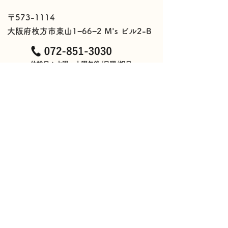
〒573-1114
大阪府枚方市東山1−66−2 M's ビル2-B
​当院の3つの特徴
院長挨拶
​診療メニュー
診療の流れ
​お知らせ
アクセス
​立体動態波治療