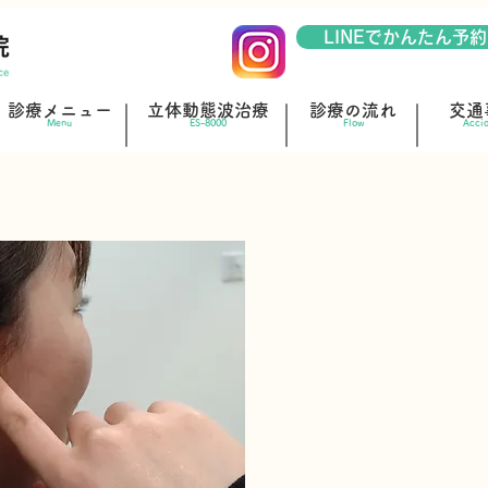
LINEでかんたん予約
診療メニュー
立体動態波治療
診療の流れ
交通
Menu
ES-8000
Flow
Acci