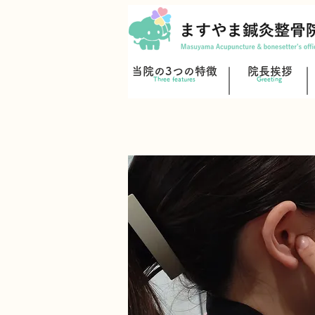
当院の3つの特徴
院長挨拶
Three features
Greeting