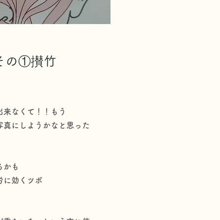
その①攅竹
出来なくて！！もう
写真にしようかなと思った
るかも
労に効くツボ