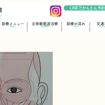
LINEでかんたん予約
診療メニュー
立体動態波治療
診療の流れ
交通
Menu
ES-8000
Flow
Acci